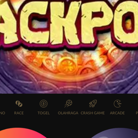
INO
RACE
TOGEL
OLAHRAGA
CRASH GAME
ARCADE