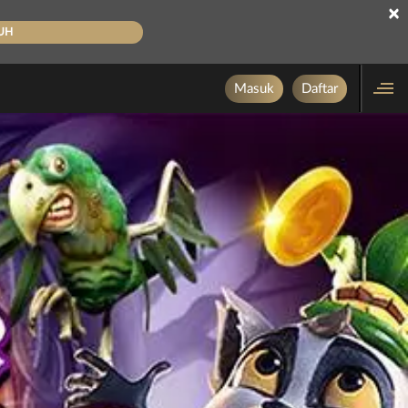
×
UH
Masuk
Daftar