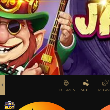
HOT GAMES
SLOTS
LIVE CAS