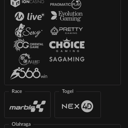
Race
Togel
Olahraga