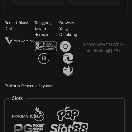
Bersertifikasi
Tanggung
Browser
Dari
Jawab
Yang
Bermain
Didukung
©2026 WWGSLOT. Hak
cipta dilindungi | 18+
Platform Penyedia Layanan
Slots