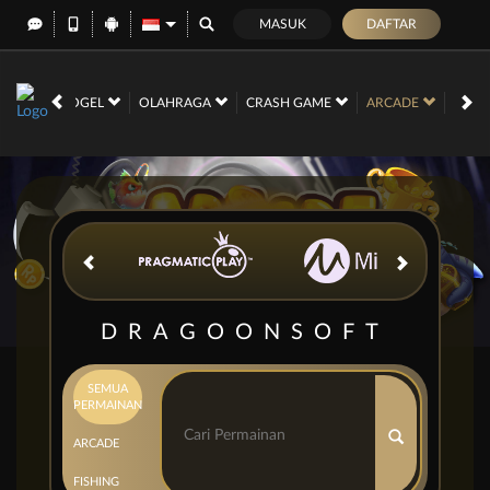
MASUK
DAFTAR
RACE
TOGEL
OLAHRAGA
CRASH GAME
ARCADE
POK
DRAGOONSOFT
SEMUA
PERMAINAN
ARCADE
FISHING