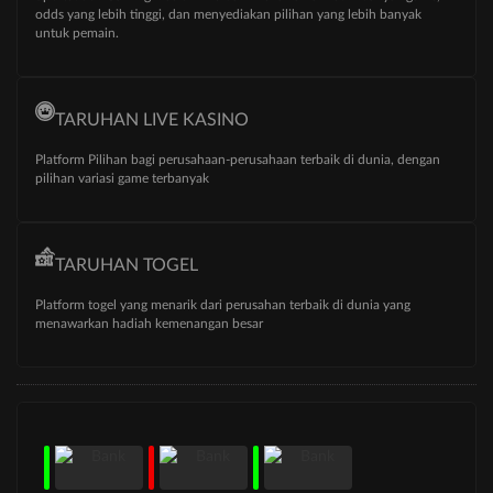
odds yang lebih tinggi, dan menyediakan pilihan yang lebih banyak
untuk pemain.
TARUHAN LIVE KASINO
Platform Pilihan bagi perusahaan-perusahaan terbaik di dunia, dengan
pilihan variasi game terbanyak
TARUHAN TOGEL
Platform togel yang menarik dari perusahan terbaik di dunia yang
menawarkan hadiah kemenangan besar