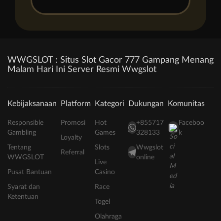
WWGSLOT : Situs Slot Gacor 777 Gampang Menang
Malam Hari Ini Server Resmi Wwgslot
Kebijaksanaan
Platform
Kategori
Dukungan
Komunitas
Responsible
Promosi
Hot
+855717
Faceboo
Gambling
Games
328133
k
Loyalty
Tentang
Slots
Wwgslot
Referral
WWGSLOT
online
Live
Pusat Bantuan
Casino
Syarat dan
Race
Ketentuan
Togel
Olahraga