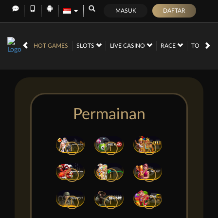
MASUK
DAFTAR
HOT GAMES
SLOTS
LIVE CASINO
RACE
TOGEL
Permainan
i
i
i
i
i
i
i
i
i