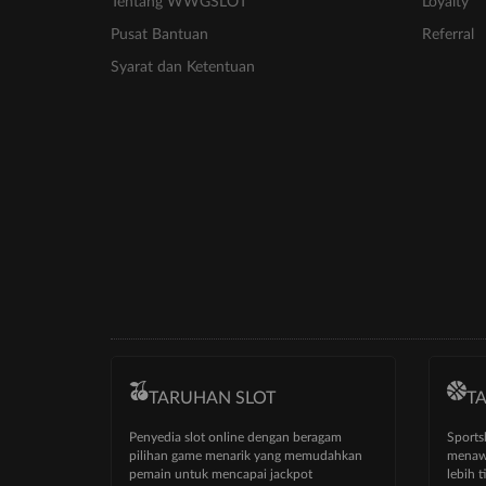
Tentang WWGSLOT
Loyalty
Pusat Bantuan
Referral
Syarat dan Ketentuan
TARUHAN SLOT
T
Penyedia slot online dengan beragam
Sports
pilihan game menarik yang memudahkan
menawa
pemain untuk mencapai jackpot
lebih 