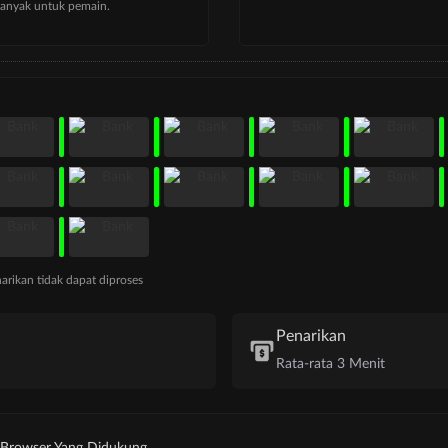
banyak untuk pemain.
arikan tidak dapat diproses
Penarikan
Rata-rata 3 Menit