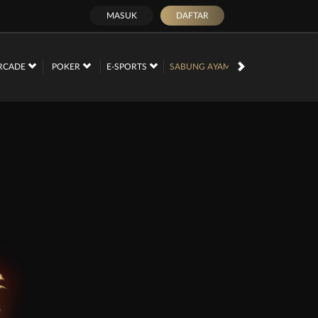
MASUK
DAFTAR
PROMOSI
RCADE
POKER
E-SPORTS
SABUNG AYAM