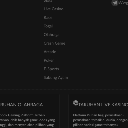
Slots
Wwgs
Live Casino
Race
Togel
Olahraga
Crash Game
Arcade
Poker
E-Sports
Sabung Ayam
ARUHAN OLAHRAGA
TARUHAN LIVE KASIN
book Gaming Platform Terbaik
Platform Pilihan bagi perusahaan-
rkan lebih banyak game, odds yang
perusahaan terbaik di dunia, dengan
tinggi, dan menyediakan pilihan yang
pilihan variasi game terbanyak