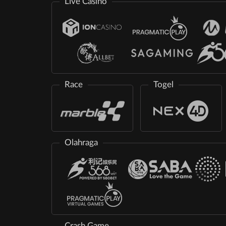
Live Casino
Race
Togel
Olahraga
Crash Game