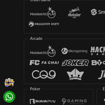
Arcade
Poker
E