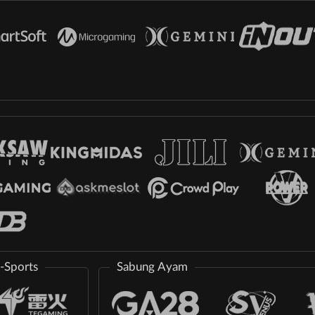
-Sports
Sabung Ayam