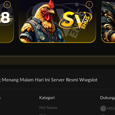
i
i
 Menang Malam Hari Ini Server Resmi Wwgslot
m
Kategori
Dukung
Hot Games
+855