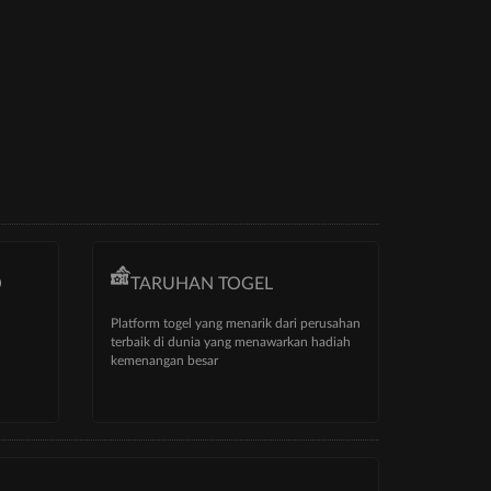
O
TARUHAN TOGEL
Platform togel yang menarik dari perusahan
terbaik di dunia yang menawarkan hadiah
kemenangan besar