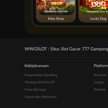
Dino Drop
Lucky Dog
WWGSLOT : Situs Slot Gacor 777 Gampang
Kebijaksanaan
Platfor
Responsible Gambling
Promosi
Tentang WWGSLOT
Loyalty
Pusat Bantuan
Referral
Syarat dan Ketentuan