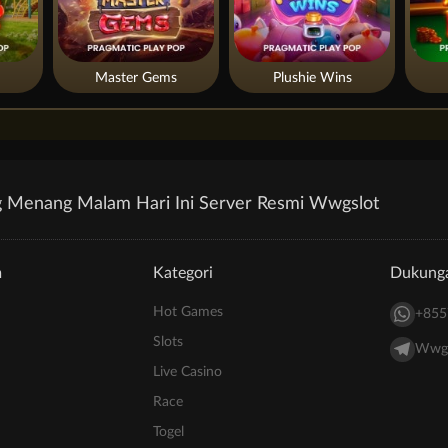
Master Gems
Plushie Wins
 Menang Malam Hari Ini Server Resmi Wwgslot
m
Kategori
Dukung
Hot Games
+855
Slots
Wwgs
Live Casino
Race
Togel