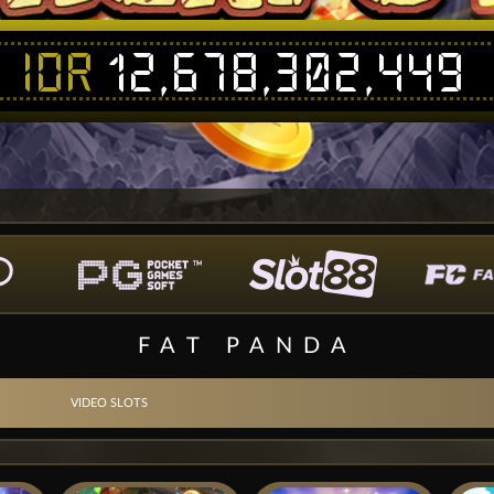
IDR
12,678,302,449
FAT PANDA
VIDEO SLOTS