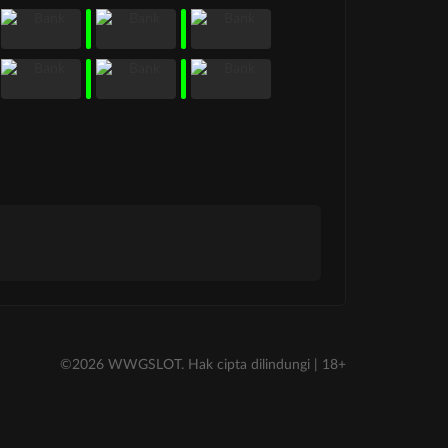
©2026 WWGSLOT. Hak cipta dilindungi | 18+